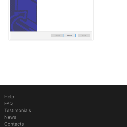
Help
FAQ
Testimonials
News
Contacts